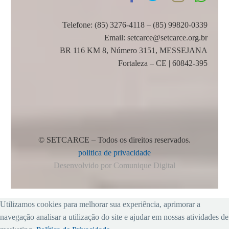
também tiveram aumentos,
através da Portaria 1752/11.
mas relativamente menores.
Telefone: (85) 3276-4118 – (85) 99820-0339
Ministério do Trabalho e
Email: setcarce@setcarce.org.br
Emprego
BR 116 KM 8, Número 3151, MESSEJANA
Assessoria de
Fortaleza – CE | 60842-395
Comunicação Social
© SETCARCE – Todos os direitos reservados.
politica de privacidade
Desenvolvido por Comunique Digital
Utilizamos cookies para melhorar sua experiência, aprimorar a
navegação analisar a utilização do site e ajudar em nossas atividades de