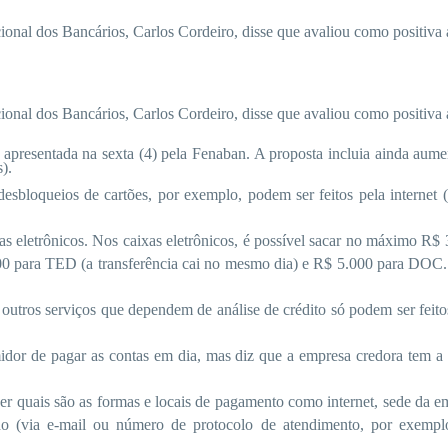
al dos Bancários, Carlos Cordeiro, disse que avaliou como positiva a p
al dos Bancários, Carlos Cordeiro, disse que avaliou como positiva a p
 apresentada na sexta (4) pela Fenaban. A proposta incluia ainda aum
).
esbloqueios de cartões, por exemplo, podem ser feitos pela internet (
xas eletrônicos. Nos caixas eletrônicos, é possível sacar no máximo R$ 
1.000 para TED (a transferência cai no mesmo dia) e R$ 5.000 para DO
e outros serviços que dependem de análise de crédito só podem ser fei
or de pagar as contas em dia, mas diz que a empresa credora tem a o
er quais são as formas e locais de pagamento como internet, sede da em
do (via e-mail ou número de protocolo de atendimento, por exemplo