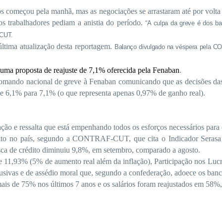
cos começou pela manhã, mas as negociações se arrastaram até por vol
os trabalhadores pediam a anistia do período.
“A culpa da greve é dos b
-CUT.
última atualização desta reportagem.
Balanço divulgado na véspera pela C
 uma proposta de reajuste de 7,1% oferecida pela Fenaban
.
ando nacional de greve à Fenaban comunicando que as decisões das a
 de 6,1% para 7,1% (o que representa apenas 0,97% de ganho real).
ação e ressalta que está empenhando todos os esforços necessários para
crédito no país, segundo a CONTRAF-CUT, que cita o Indicador Sera
ca de crédito diminuiu 9,8%, em setembro, comparado a agosto.
de 11,93% (5% de aumento real além da inflação), Participação nos Luc
usivas e de assédio moral que, segundo a confederação, adoece os banc
mais de 75% nos últimos 7 anos e os salários foram reajustados em 58%