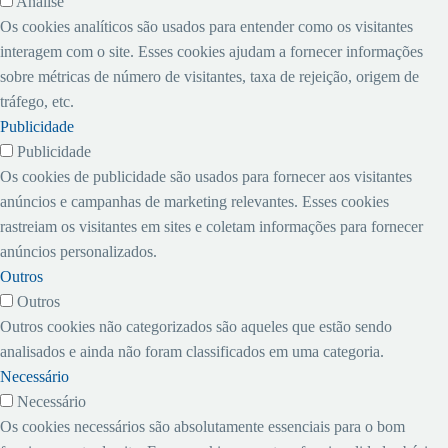
Análise
Dr. José Damasceno
companhias privadas.
Rodoviárias Federal e
Os cookies analíticos são usados ​​para entender como os visitantes
Sampaio.
Diante das dificuldades de
Estadual e o SINDICAM.
interagem com o site. Esses cookies ajudam a fornecer informações
caixa e o ambicioso
sobre métricas de número de visitantes, taxa de rejeição, origem de
programa de investimentos
tráfego, etc.
que a empresa precisa tocar
Publicidade
nos próximos anos, o
Publicidade
reajuste da gasolina seria
Os cookies de publicidade são usados ​​para fornecer aos visitantes
um “sinal importante” ao
anúncios e campanhas de marketing relevantes. Esses cookies
mercado. O argumento tem
rastreiam os visitantes em sites e coletam informações para fornecer
sensibilizado o Planalto,
anúncios personalizados.
mas ainda não há definição
Outros
quanto ao momento exato
Outros
para a concessão.
Outros cookies não categorizados são aqueles que estão sendo
analisados ​​e ainda não foram classificados em uma categoria.
Necessário
Necessário
Os cookies necessários são absolutamente essenciais para o bom