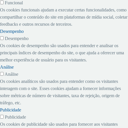
durante o programa
IPVA e ITCD.
Funcional
Logística no Estado do
malotes da SEFAZ/CEFIT.
presentes o
Município de Fortaleza.
Caminhão & Cia,
Os cookies funcionais ajudam a executar certas funcionalidades, como
Ceará e 2º secretário:
Superintendente do
informações e atualidades
compartilhar o conteúdo do site em plataformas de mídia social, coletar
Marco Massari,
CONPAM Sr. Paulo
do Setor de Transporte de
feedbacks e outros recursos de terceiros.
representante da CERAMA
Henrique Lustosa, o
Cargas. Semanalmente o
Desempenho
TRANSPORTES LTDA.
Superintendente da
telespectador terá a
Desempenho
SEMACE, José Ricardo
oportunidade de ver as
Os cookies de desempenho são usados ​​para entender e analisar os
Araujo, representando o
principais informações do
principais índices de desempenho do site, o que ajuda a oferecer uma
SETCARCE, o diretor
segmento, além das ações
melhor experiência de usuário para os visitantes.
Ageu Monteiro,
do Setcarce em prol do
Análise
representando a CERAMA
setor. Toda semana aos
Análise
TRANSPORTE, Marco
Domingos, a partir das 10
Os cookies analíticos são usados ​​para entender como os visitantes
Massari e representando a
da manhã, durante os
interagem com o site. Esses cookies ajudam a fornecer informações
TRANSITA, Ubiratan
meses de Março, Abril e
sobre métricas de número de visitantes, taxa de rejeição, origem de
Roberto de Paula Filho.
Maio.
tráfego, etc.
Publicidade
Um programa voltado aos
Publicidade
profissionais e empresas do
Os cookies de publicidade são usados ​​para fornecer aos visitantes
segmento de transporte de