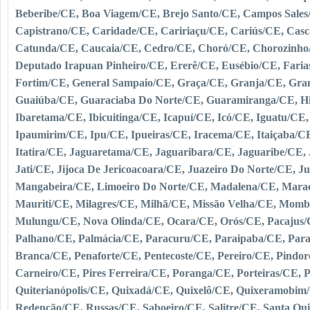
Beberibe/CE, Boa Viagem/CE, Brejo Santo/CE, Campos Sales
Capistrano/CE, Caridade/CE, Caririaçu/CE, Cariús/CE, Casc
Catunda/CE, Caucaia/CE, Cedro/CE, Choró/CE, Chorozinho
Deputado Irapuan Pinheiro/CE, Ererê/CE, Eusébio/CE, Farias
Fortim/CE, General Sampaio/CE, Graça/CE, Granja/CE, Gran
Guaiúba/CE, Guaraciaba Do Norte/CE, Guaramiranga/CE, Hi
Ibaretama/CE, Ibicuitinga/CE, Icapuí/CE, Icó/CE, Iguatu/CE
Ipaumirim/CE, Ipu/CE, Ipueiras/CE, Iracema/CE, Itaiçaba/CE,
Itatira/CE, Jaguaretama/CE, Jaguaribara/CE, Jaguaribe/CE
Jati/CE, Jijoca De Jericoacoara/CE, Juazeiro Do Norte/CE, J
Mangabeira/CE, Limoeiro Do Norte/CE, Madalena/CE, Mar
Mauriti/CE, Milagres/CE, Milhã/CE, Missão Velha/CE, Mom
Mulungu/CE, Nova Olinda/CE, Ocara/CE, Orós/CE, Pacajus/
Palhano/CE, Palmácia/CE, Paracuru/CE, Paraipaba/CE, Par
Branca/CE, Penaforte/CE, Pentecoste/CE, Pereiro/CE, Pindo
Carneiro/CE, Pires Ferreira/CE, Poranga/CE, Porteiras/CE, 
Quiterianópolis/CE, Quixadá/CE, Quixelô/CE, Quixeramobim
Redenção/CE, Russas/CE, Saboeiro/CE, Salitre/CE, Santa Qui