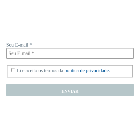
Receba novas notícias e demais artigos diretamente no seu e-mail, e
não perca mais nenhuma informação. É bem simples, basta digitalo-lo
abaixo e enviar.
Seu E-mail
*
Li e aceito os termos da
politica de privacidade.