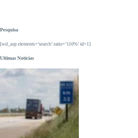
Pesquisa
[wd_asp elements=’search’ ratio=’110%’ id=1]
Ultimas Notícias