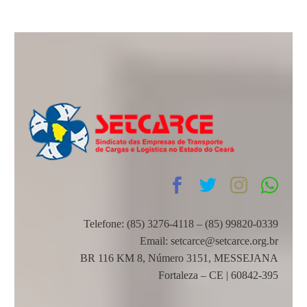
Telefone: (85) 3276-4118 – (85) 99820-0339
Email: setcarce@setcarce.org.br
BR 116 KM 8, Número 3151, MESSEJANA
Fortaleza – CE | 60842-395