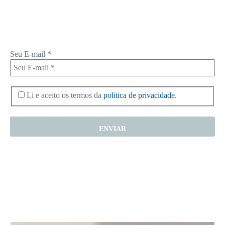
não perca mais nenhuma informação. É bem simples, basta digitalo-lo
abaixo e enviar.
Seu E-mail
*
Li e aceito os termos da
politica de privacidade.