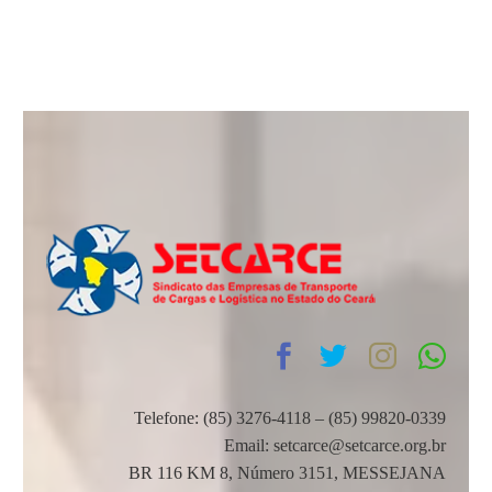
Telefone: (85) 3276-4118 – (85) 99820-0339
Email: setcarce@setcarce.org.br
BR 116 KM 8, Número 3151, MESSEJANA