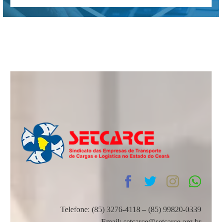
Telefone: (85) 3276-4118 – (85) 99820-0339
Email: setcarce@setcarce.org.br