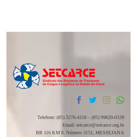
Telefone: (85) 3276-4118 – (85) 99820-0339
Email: setcarce@setcarce.org.br
BR 116 KM 8, Número 3151, MESSEJANA