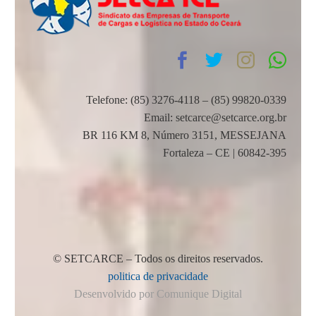
Telefone: (85) 3276-4118 – (85) 99820-0339
Email: setcarce@setcarce.org.br
BR 116 KM 8, Número 3151, MESSEJANA
Fortaleza – CE | 60842-395
© SETCARCE – Todos os direitos reservados.
politica de privacidade
Desenvolvido por Comunique Digital