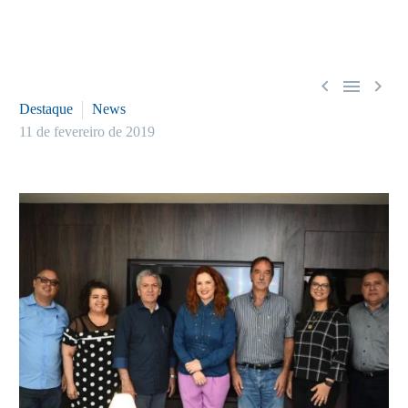



Destaque
News
11 de fevereiro de 2019