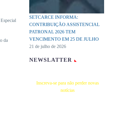
SETCARCE INFORMA:
 Especial
CONTRIBUIÇÃO ASSISTENCIAL
PATRONAL 2026 TEM
VENCIMENTO EM 25 DE JULHO
xo da
21 de julho de 2026
NEWSLATTER
Inscreva-se para não perder novas
notícias
Receba novas notícias e demais artigos
diretamente no seu e-mail, e não perca
mais nenhuma informação. É bem
simples, basta digitalo-lo abaixo e enviar.