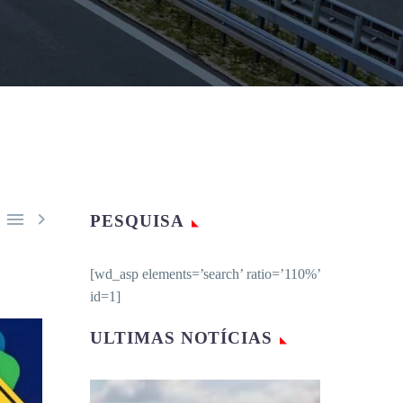


PESQUISA
[wd_asp elements=’search’ ratio=’110%’
id=1]
ULTIMAS NOTÍCIAS