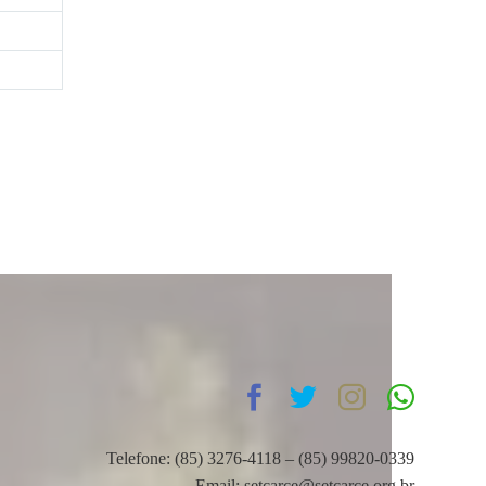
Telefone: (85) 3276-4118 – (85) 99820-0339
Email: setcarce@setcarce.org.br