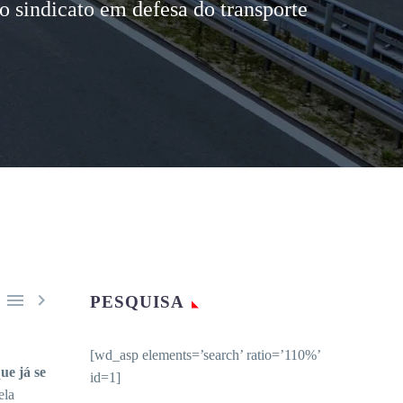
o sindicato em defesa do transporte


PESQUISA
[wd_asp elements=’search’ ratio=’110%’
ue já se
id=1]
ela