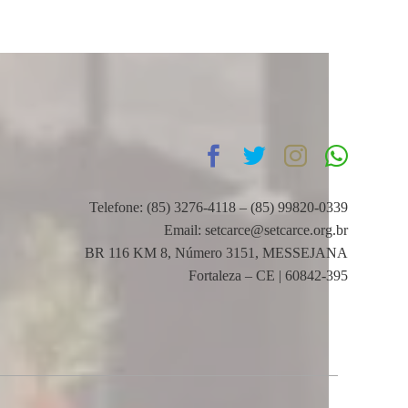
Telefone: (85) 3276-4118 – (85) 99820-0339
Email: setcarce@setcarce.org.br
BR 116 KM 8, Número 3151, MESSEJANA
Fortaleza – CE | 60842-395