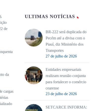
ULTIMAS NOTÍCIAS
),
uição
22 de
BR-222 será duplicada do
Pecém até a divisa com o
Piauí, diz Ministério dos
Transportes
cinquenta
27 de julho de 2026
Entidades empresariais
nto da
realizam reunião conjunta
para fortalecer o comércio
cearense
de cargas
23 de julho de 2026
térias
ializado
SETCARCE INFORMA: