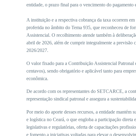
entidade, o prazo final para o vencimento do pagamento e
A instituição e a respectiva cobrança da taxa ocorrem e
proferida no âmbito do Tema 935, que reconheceu de form
Assistencial. O recolhimento atende também à deliberaçã
abril de 2026, além de cumprir integralmente a previsão
2026/2027.
O valor fixado para a Contribuição Assistencial Patronal 
centavos), sendo obrigatório e aplicável tanto para empr
econômica.
De acordo com os representantes do SETCARCE, a contri
representação sindical patronal e assegura a sustentabili
Por meio do aporte desses recursos, a entidade mantém su
e logística no Ceará, o que engloba a participação diret
legislativas e regulatórias, oferta de capacitações profis
e fomento a iniciativas voltadas para elevar o desenvolv