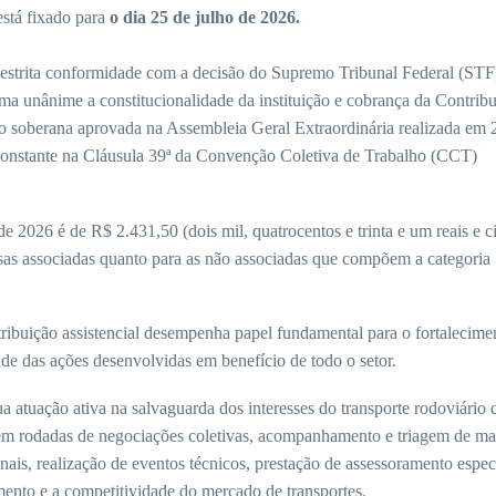
stá fixado para
o dia 25 de julho de 2026.
m estrita conformidade com a decisão do Supremo Tribunal Federal (STF
a unânime a constitucionalidade da instituição e cobrança da Contrib
o soberana aprovada na Assembleia Geral Extraordinária realizada em 
 constante na Cláusula 39ª da Convenção Coletiva de Trabalho (CCT)
de 2026 é de R$ 2.431,50 (dois mil, quatrocentos e trinta e um reais e 
esas associadas quanto para as não associadas que compõem a categoria
buição assistencial desempenha papel fundamental para o fortalecime
dade das ações desenvolvidas em benefício de todo o setor.
a atuação ativa na salvaguarda dos interesses do transporte rodoviário 
a em rodadas de negociações coletivas, acompanhamento e triagem de ma
sionais, realização de eventos técnicos, prestação de assessoramento espec
imento e a competitividade do mercado de transportes.