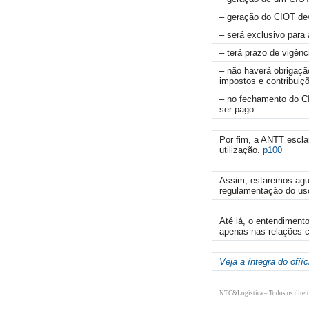
– geração do CIOT dev
– será exclusivo par
– terá prazo de vigên
– não haverá obrigação
impostos e contribuiçõ
– no fechamento do CI
ser pago.
Por fim, a ANTT escla
utilização.
p100
Assim, estaremos agua
regulamentação do uso
Até lá, o entendiment
apenas nas relações
Veja a íntegra do ofííc
NTC&Logística – Todos os direit