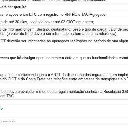
erá ser gratuita;
a as relações entre ETC com registro no RNTRC e TAC-Agregado;
cia de até 30 dias, podendo haver até 02 CIOT em aberto;
 de informar: origem, destino, destinatário, peso e tipo de carga, valor de p
es, (o valor do frete deverá ser informado na forma de uma referência);
OT deverão ser informadas as operações realizadas no período de sua vigênci
receu que irá divulgar oportunamente a data em que as funcionalidades estar
rdando e participando junto a ANTT da discussão das regras a serem impla
 do CIOT e da Conta Frete nas relações entre empresas de transportes e o
o que deve prevalecer é o de que a regulamentação contida na Resolução 3.6
 com TAC
io
os reservados