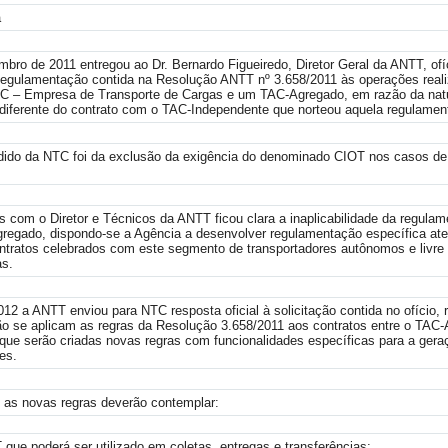
a
ro de 2011 entregou ao Dr. Bernardo Figueiredo, Diretor Geral da ANTT, ofí
 Regulamentação contida na Resolução ANTT nº 3.658/2011 às operações real
TC – Empresa de Transporte de Cargas e um TAC-Agregado, em razão da natu
diferente do contrato com o TAC-Independente que norteou aquela regulamen
pedido da NTC foi da exclusão da exigência do denominado CIOT nos casos de
s com o Diretor e Técnicos da ANTT ficou clara a inaplicabilidade da regula
regado, dispondo-se a Agência a desenvolver regulamentação específica at
ontratos celebrados com este segmento de transportadores autônomos e livr
s.
012 a ANTT enviou para NTC resposta oficial à solicitação contida no ofício,
o se aplicam as regras da Resolução 3.658/2011 aos contratos entre o TAC
e serão criadas novas regras com funcionalidades específicas para a gera
es.
e as novas regras deverão contemplar:
que poderá ser utilizado em coletas, entregas e transferências;