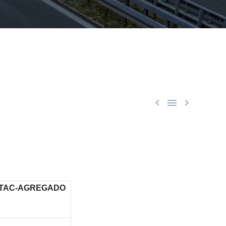



O TAC-AGREGADO