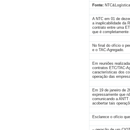
Fonte:
NTC&Logístic
A NTC em 01 de dezemb
a inaplicabilidade da
contrato entre uma E
que é completamente 
No final do ofício o 
e o TAC-Agregado.
Em reuniões realizada
contratos ETC/TAC-Ag
características dos c
operação das empresa
Em 19 de janeiro de 2
expressamente que nã
comunicando a ANTT qu
acobertar tais operaçõ
Esclarece o ofício qu
– geração de um CIOT 