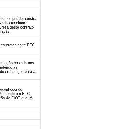
cio no qual demonstra
izadas mediante
reza deste contrato
tação.
 contratos entre ETC
mentação baixada aos
endendo as
e de embaraços para a
 reconhecendo
-Agregado e a ETC,
ção de CIOT que irá