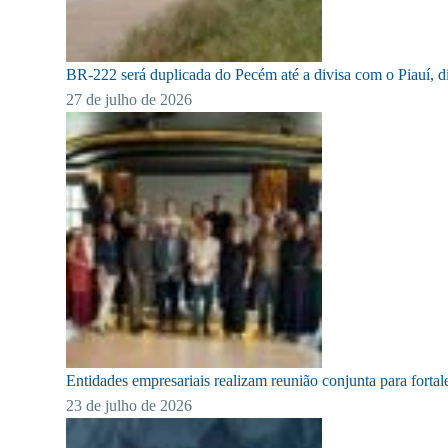
recadastro no Registro
Nacional de
Transportadores
BR-222 será duplicada do Pecém até a divisa com o Piauí, di
Rodoviários de Cargas –
27 de julho de 2026
RNTRC, deverão ter o
Código de Atividade
Econômica – CNAE aceito
pelo sistema RN3.
Entidades empresariais realizam reunião conjunta para forta
23 de julho de 2026