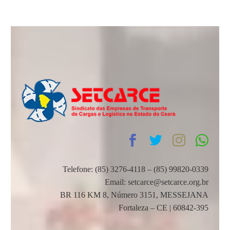
Telefone: (85) 3276-4118 – (85) 99820-0339
Email: setcarce@setcarce.org.br
BR 116 KM 8, Número 3151, MESSEJANA
Fortaleza – CE | 60842-395