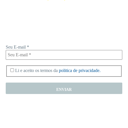
Receba novas notícias e demais artigos diretamente no seu e-mail, e
não perca mais nenhuma informação. É bem simples, basta digitalo-lo
abaixo e enviar.
Seu E-mail
*
Li e aceito os termos da
politica de privacidade.