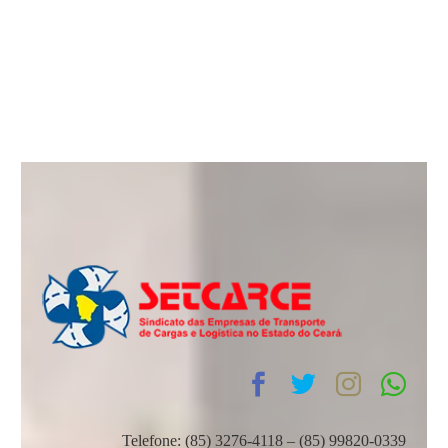
Telefone: (85) 3276-4118 – (85) 99820-0339