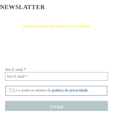
NEWSLATTER
Inscreva-se para não perder novas notícias
Receba novas notícias e demais artigos diretamente no seu e-mail, e
não perca mais nenhuma informação. É bem simples, basta digitalo-lo
abaixo e enviar.
Seu E-mail
*
Li e aceito os termos da
politica de privacidade.