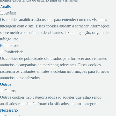
melhor experiência de usuário para os visitantes.
confraternização, o evento
também a FACIC-
Na casa está em discussão
Análise
serviu para reforçar os
Federação das Associações
um projeto, que, aliás,
Análise
laços firmados no decorrer
do Comércio, Indústria,
extrapola o objetivo de
Os cookies analíticos são usados ​​para entender como os visitantes
do ano de 2011.
Serviços e Agropecuária do
aperfeiçoar a lei.
interagem com o site. Esses cookies ajudam a fornecer informações
Ceará.
Acompanhamos a
sobre métricas de número de visitantes, taxa de rejeição, origem de
tramitação deste texto que
tráfego, etc.
será avaliado por várias
Publicidade
comissões temáticas.
Publicidade
Os cookies de publicidade são usados ​​para fornecer aos visitantes
anúncios e campanhas de marketing relevantes. Esses cookies
rastreiam os visitantes em sites e coletam informações para fornecer
anúncios personalizados.
Outros
Outros
Outros cookies não categorizados são aqueles que estão sendo
analisados ​​e ainda não foram classificados em uma categoria.
Necessário