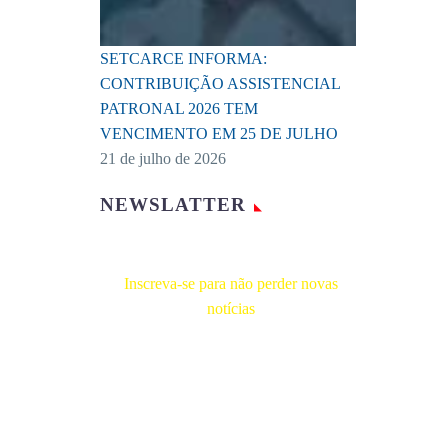
SETCARCE INFORMA:
CONTRIBUIÇÃO ASSISTENCIAL
PATRONAL 2026 TEM
VENCIMENTO EM 25 DE JULHO
21 de julho de 2026
NEWSLATTER
Inscreva-se para não perder novas
notícias
Receba novas notícias e demais artigos
diretamente no seu e-mail, e não perca
mais nenhuma informação. É bem
simples, basta digitalo-lo abaixo e enviar.