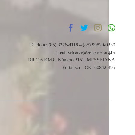
Telefone: (85) 3276-4118 – (85) 99820-0339
Email: setcarce@setcarce.org.br
BR 116 KM 8, Número 3151, MESSEJANA
Fortaleza – CE | 60842-395