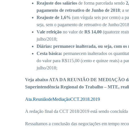
Reajuste dos salários
de forma parcelada sendo
2
pagamento de retroativo de Junho de 2018
; a s
Reajuste de 1,6%
(um vírgula seis por cento) a pa
seja, sem o pagamento de retroativo de Junho/2018
Vale refeição
no valor de
R$ 14,00
(quatorze reais
julho/2018;
Diárias: permanece inalterada, ou seja, com o
Cesta básica:
permanecem inalterados os quantita
do valor para R$115,00 (cento e quinze reais) a pa
julho/2018;
Veja abaixo ATA DA REUNIÃO DE MEDIAÇÃO da Con
Superintendência Regional do Trabalho – MTE, reali
Ata.ReuniãodeMediaçãoCCT.2018.2019
A redação final da CCT 2018/2019 está sendo concluída 
Ressaltamos a conclusão das negociações em tempo recor