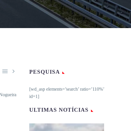


PESQUISA
[wd_asp elements=’search’ ratio=’110%’
Nogueira
id=1]
ULTIMAS NOTÍCIAS