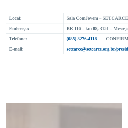
Local:
Sala
ComJovem
– SETCARC
Endereço:
BR 116 – km 08, 3151 – Messeja
Telefone:
(085) 3276-4118
CONFIRM
E-mail:
setcarce@setcarce.org.br/
presi