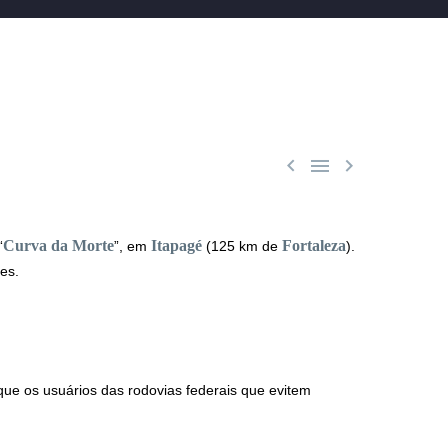



Curva da Morte
Itapagé
Fortaleza
“
”, em
(125 km de
).
es.
 que os usuários das rodovias federais que evitem