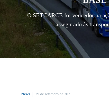
BASE
O SETCARCE foi vencedor na ação j
assegurado às transpo
News
29 de setembro de 2021