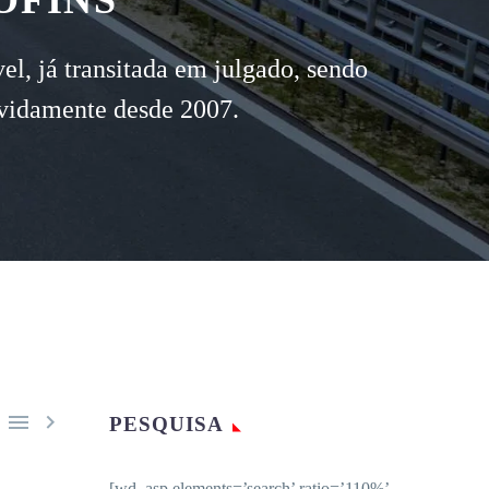
OFINS
l, já transitada em julgado, sendo
evidamente desde 2007.


PESQUISA
[wd_asp elements=’search’ ratio=’110%’