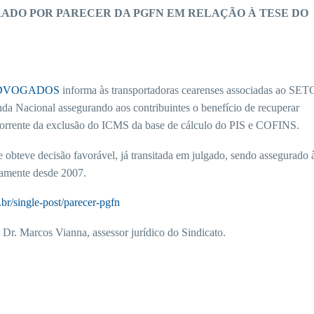
ADO POR PARECER DA PGFN EM RELAÇÃO À TESE DO
ADVOGADOS
informa às transportadoras cearenses associadas ao S
nda Nacional assegurando aos contribuintes o benefício de recuperar
decorrente da exclusão do ICMS da base de cálculo do PIS e COFINS.
bteve decisão favorável, já transitada em julgado, sendo assegurado 
idamente desde 2007.
br/single-post/parecer-pgfn
Dr. Marcos Vianna, assessor jurídico do Sindicato.