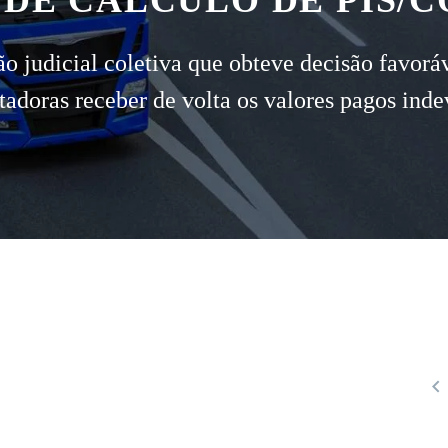
 DE CÁLCULO DE PIS/C
udicial coletiva que obteve decisão favoráve
rtadoras receber de volta os valores pagos ind
