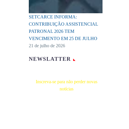
SETCARCE INFORMA:
CONTRIBUIÇÃO ASSISTENCIAL
PATRONAL 2026 TEM
VENCIMENTO EM 25 DE JULHO
21 de julho de 2026
NEWSLATTER
Inscreva-se para não perder novas
notícias
Receba novas notícias e demais artigos
diretamente no seu e-mail, e não perca
mais nenhuma informação. É bem
simples, basta digitalo-lo abaixo e enviar.