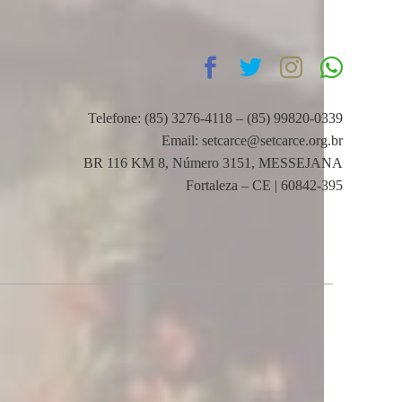
Telefone: (85) 3276-4118 – (85) 99820-0339
Email: setcarce@setcarce.org.br
BR 116 KM 8, Número 3151, MESSEJANA
Fortaleza – CE | 60842-395