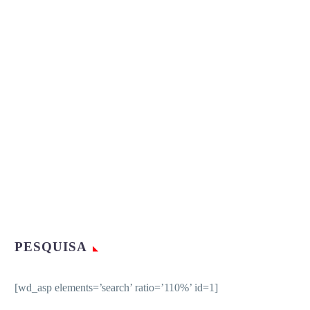
PESQUISA
[wd_asp elements=’search’ ratio=’110%’ id=1]