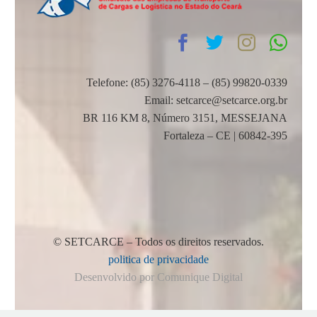
Telefone: (85) 3276-4118 – (85) 99820-0339
Email: setcarce@setcarce.org.br
BR 116 KM 8, Número 3151, MESSEJANA
Fortaleza – CE | 60842-395
© SETCARCE – Todos os direitos reservados.
politica de privacidade
Desenvolvido por Comunique Digital