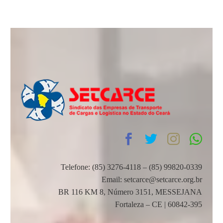
Telefone: (85) 3276-4118 – (85) 99820-0339
Email: setcarce@setcarce.org.br
BR 116 KM 8, Número 3151, MESSEJANA
Fortaleza – CE | 60842-395