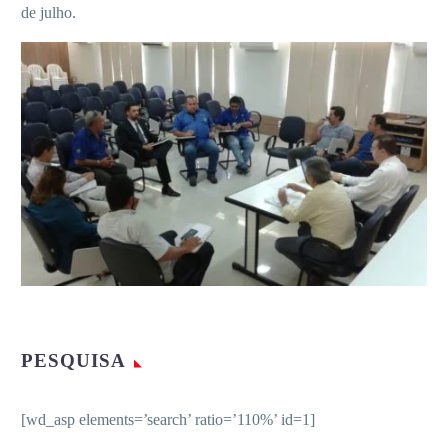
de julho.
PESQUISA
[wd_asp elements=’search’ ratio=’110%’ id=1]