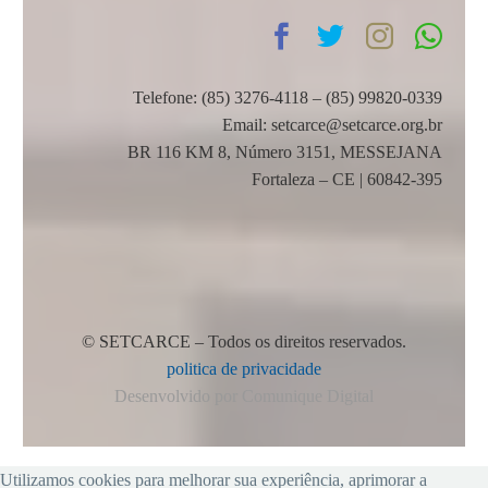
Telefone: (85) 3276-4118 – (85) 99820-0339
Email: setcarce@setcarce.org.br
BR 116 KM 8, Número 3151, MESSEJANA
Fortaleza – CE | 60842-395
© SETCARCE – Todos os direitos reservados.
politica de privacidade
Desenvolvido por Comunique Digital
Utilizamos cookies para melhorar sua experiência, aprimorar a