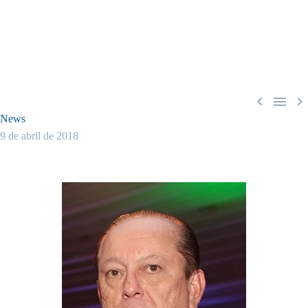



News
9 de abril de 2018