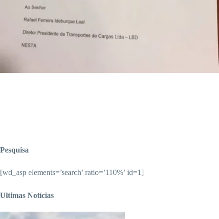
Pesquisa
[wd_asp elements=’search’ ratio=’110%’ id=1]
Ultimas Notícias