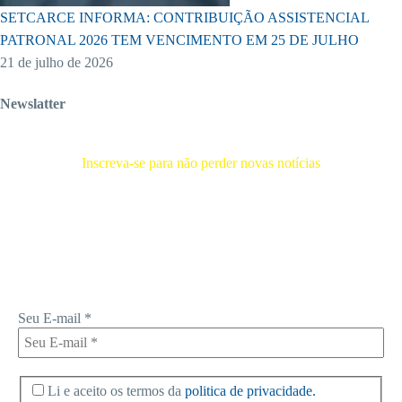
SETCARCE INFORMA: CONTRIBUIÇÃO ASSISTENCIAL
PATRONAL 2026 TEM VENCIMENTO EM 25 DE JULHO
21 de julho de 2026
Newslatter
Inscreva-se para não perder novas notícias
Receba novas notícias e demais artigos diretamente no seu e-mail, e
não perca mais nenhuma informação. É bem simples, basta digitalo-lo
abaixo e enviar.
Seu E-mail
*
Li e aceito os termos da
politica de privacidade.