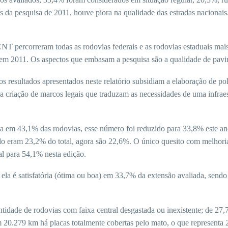
da pesquisa de 2011, houve piora na qualidade das estradas nacionai
 CNT percorreram todas as rodovias federais e as rodovias estaduais ma
em 2011. Os aspectos que embasam a pesquisa são a qualidade de pavime
“os resultados apresentados neste relatório subsidiam a elaboração de p
 a criação de marcos legais que traduzam as necessidades de uma infrae
oa em 43,1% das rodovias, esse número foi reduzido para 33,8% este an
 eram 23,2% do total, agora são 22,6%. O único quesito com melhoria
l para 54,1% nesta edição.
 ela é satisfatória (ótima ou boa) em 33,7% da extensão avaliada, se
ade de rodovias com faixa central desgastada ou inexistente; de 27,7% 
m 20.279 km há placas totalmente cobertas pelo mato, o que representa