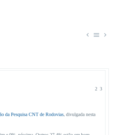



2 3
ção da Pesquisa CNT de Rodovias
, divulgada nesta
ruim e 9%, péssima. Outros 27,4% estão em bom