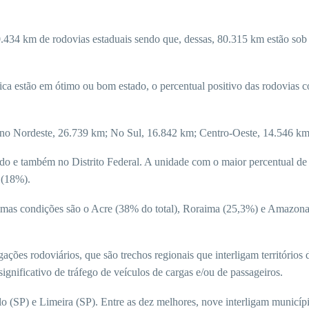
0.434 km de rodovias estaduais sendo que, dessas, 80.315 km estão sob
ca estão em ótimo ou bom estado, o percentual positivo das rodovias 
 no Nordeste, 26.739 km; No Sul, 16.842 km; Centro-Oeste, 14.546 km
do e também no Distrito Federal. A unidade com o maior percentual d
 (18%).
simas condições são o Acre (38% do total), Roraima (25,3%) e Amazona
ções rodoviários, que são trechos regionais que interligam territórios
gnificativo de tráfego de veículos de cargas e/ou de passageiros.
lo (SP) e Limeira (SP). Entre as dez melhores, nove interligam municí