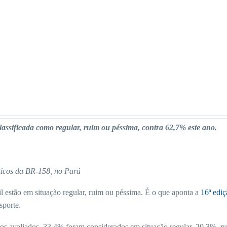
lassificada como regular, ruim ou péssima, contra 62,7% este ano.
ticos da BR-158, no Pará
l estão em situação regular, ruim ou péssima. É o que aponta a
16ª edi
sporte.
os avaliados, 33,4% foram considerados em situação regular, 20,3%, 