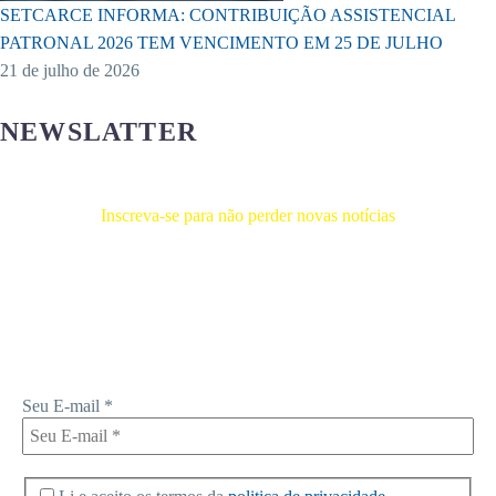
SETCARCE INFORMA: CONTRIBUIÇÃO ASSISTENCIAL
PATRONAL 2026 TEM VENCIMENTO EM 25 DE JULHO
21 de julho de 2026
NEWSLATTER
Inscreva-se para não perder novas notícias
Receba novas notícias e demais artigos diretamente no seu e-mail, e
não perca mais nenhuma informação. É bem simples, basta digitalo-lo
abaixo e enviar.
Seu E-mail
*