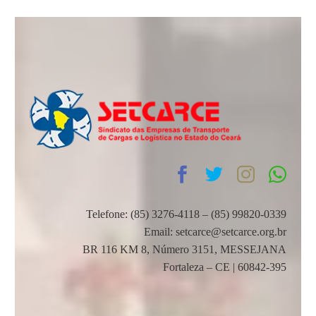
Telefone: (85) 3276-4118 – (85) 99820-0339
Email: setcarce@setcarce.org.br
BR 116 KM 8, Número 3151, MESSEJANA
Fortaleza – CE | 60842-395