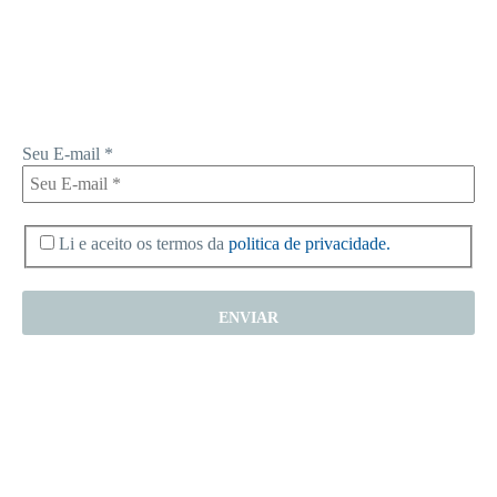
Receba novas notícias e demais artigos diretamente no seu e-mail, e
não perca mais nenhuma informação. É bem simples, basta digitalo-lo
abaixo e enviar.
Seu E-mail
*
Li e aceito os termos da
politica de privacidade.