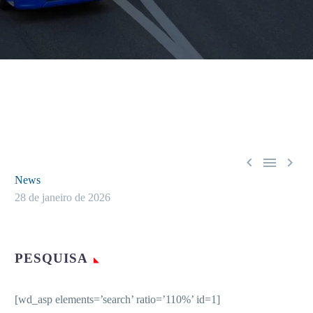



News
28 de janeiro de 2026
PESQUISA
[wd_asp elements=’search’ ratio=’110%’ id=1]