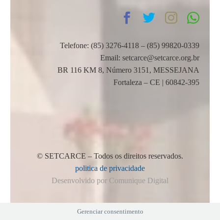
Telefone: (85) 3276-4118 – (85) 99820-0339
Email: setcarce@setcarce.org.br
BR 116 KM 8, Número 3151, MESSEJANA
Fortaleza – CE | 60842-395
© SETCARCE – Todos os direitos reservados.
politica de privacidade
Desenvolvido por Comunique Digital
Gerenciar consentimento