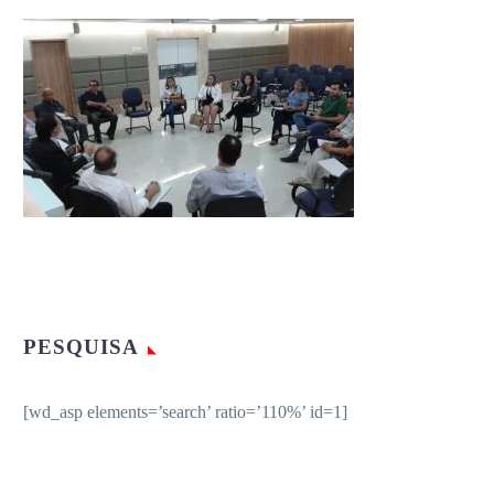
PESQUISA
[wd_asp elements=’search’ ratio=’110%’ id=1]