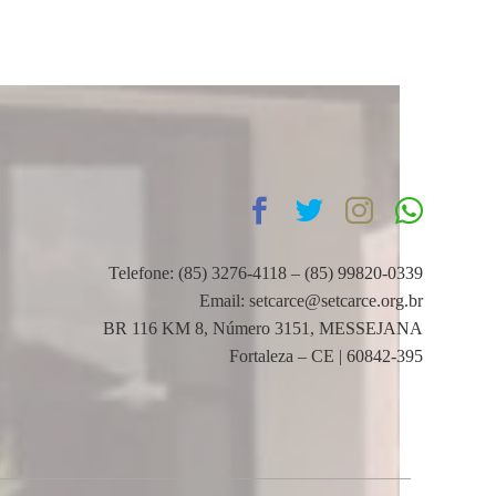
Telefone: (85) 3276-4118 – (85) 99820-0339
Email: setcarce@setcarce.org.br
BR 116 KM 8, Número 3151, MESSEJANA
Fortaleza – CE | 60842-395