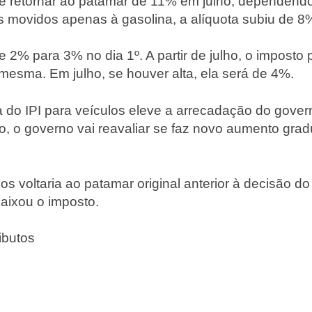
e retornar ao patamar de 11% em julho, dependendo
movidos apenas à gasolina, a alíquota subiu de 8%
 de 2% para 3% no dia 1º. A partir de julho, o imposto 
a mesma. Em julho, se houver alta, ela será de 4%.
a do IPI para veículos eleve a arrecadação do gover
, o governo vai reavaliar se faz novo aumento grad
ulos voltaria ao patamar original anterior à decisão 
 baixou o imposto.
ibutos