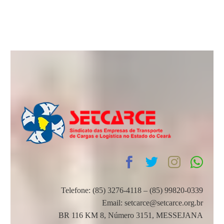
Telefone: (85) 3276-4118 – (85) 99820-0339
Email: setcarce@setcarce.org.br
BR 116 KM 8, Número 3151, MESSEJANA