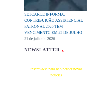
SETCARCE INFORMA:
CONTRIBUIÇÃO ASSISTENCIAL
PATRONAL 2026 TEM
VENCIMENTO EM 25 DE JULHO
21 de julho de 2026
NEWSLATTER
Inscreva-se para não perder novas
notícias
Receba novas notícias e demais artigos
diretamente no seu e-mail, e não perca
mais nenhuma informação. É bem
simples, basta digitalo-lo abaixo e enviar.