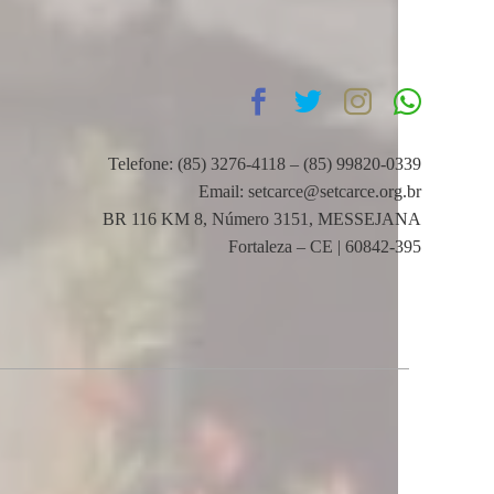
Telefone: (85) 3276-4118 – (85) 99820-0339
Email: setcarce@setcarce.org.br
BR 116 KM 8, Número 3151, MESSEJANA
Fortaleza – CE | 60842-395