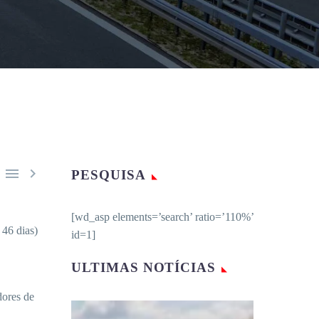


PESQUISA
[wd_asp elements=’search’ ratio=’110%’
46 dias)
id=1]
ULTIMAS NOTÍCIAS
dores de