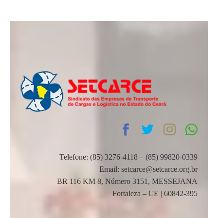
Telefone: (85) 3276-4118 – (85) 99820-0339
Email: setcarce@setcarce.org.br
BR 116 KM 8, Número 3151, MESSEJANA
Fortaleza – CE | 60842-395