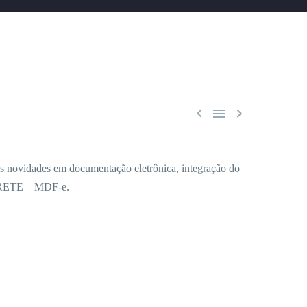



as novidades em documentação eletrônica, integração do
TE – MDF-e.