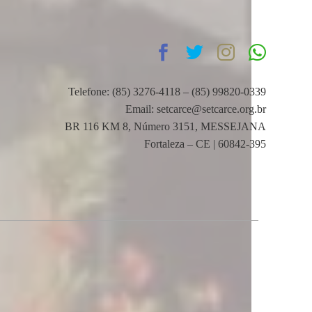
Telefone: (85) 3276-4118 – (85) 99820-0339
Email: setcarce@setcarce.org.br
BR 116 KM 8, Número 3151, MESSEJANA
Fortaleza – CE | 60842-395