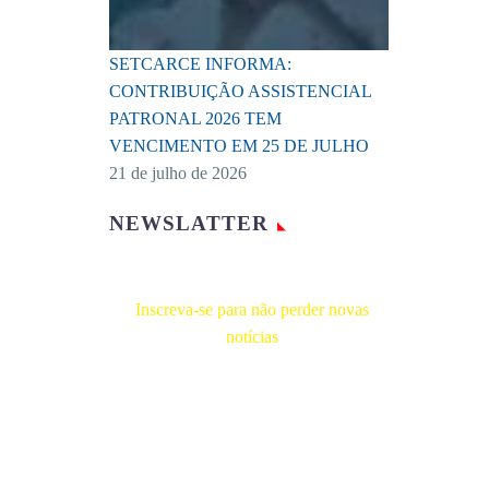
SETCARCE INFORMA:
CONTRIBUIÇÃO ASSISTENCIAL
PATRONAL 2026 TEM
VENCIMENTO EM 25 DE JULHO
21 de julho de 2026
NEWSLATTER
Inscreva-se para não perder novas
notícias
Receba novas notícias e demais artigos
diretamente no seu e-mail, e não perca
mais nenhuma informação. É bem
simples, basta digitalo-lo abaixo e enviar.