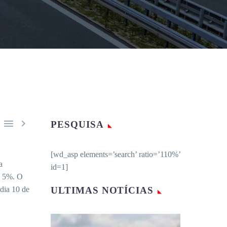


PESQUISA
[wd_asp elements=’search’ ratio=’110%’
a
id=1]
e 5%. O
 dia 10 de
ULTIMAS NOTÍCIAS