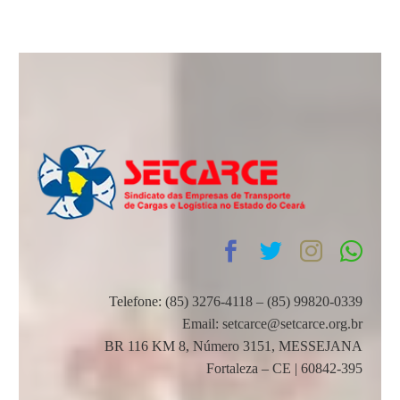
Telefone: (85) 3276-4118 – (85) 99820-0339
Email: setcarce@setcarce.org.br
BR 116 KM 8, Número 3151, MESSEJANA
Fortaleza – CE | 60842-395