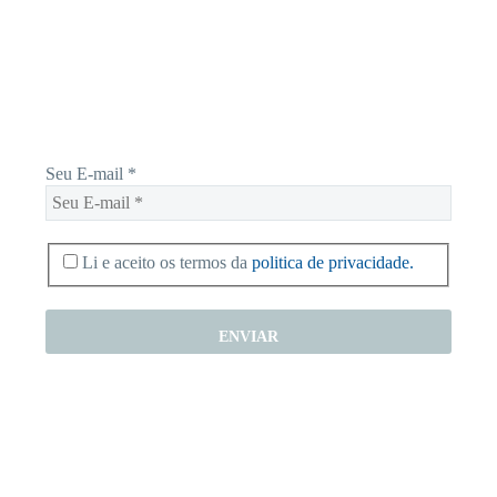
Receba novas notícias e demais artigos diretamente no seu e-
mail, e não perca mais nenhuma informação. É bem simples,
basta digitalo-lo abaixo e enviar.
Seu E-mail
*
Li e aceito os termos da
politica de privacidade.