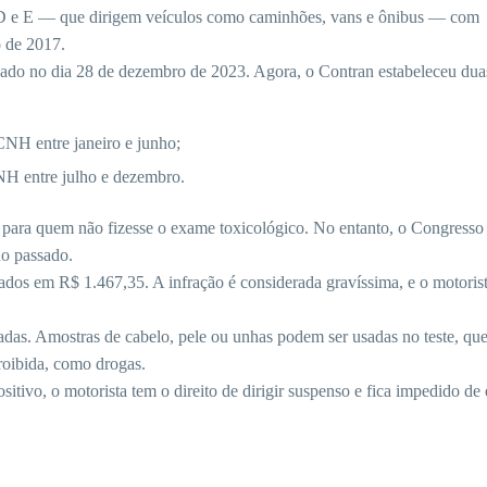
, D e E — que dirigem veículos como caminhões, vans e ônibus — com
o de 2017.
nado no dia 28 de dezembro de 2023. Agora, o Contran estabeleceu dua
CNH entre janeiro e junho;
NH entre julho e dezembro.
 para quem não fizesse o exame toxicológico. No entanto, o Congresso
no passado.
dos em R$ 1.467,35. A infração é considerada gravíssima, e o motoris
adas. Amostras de cabelo, pele ou unhas podem ser usadas no teste, qu
proibida, como drogas.
itivo, o motorista tem o direito de dirigir suspenso e fica impedido de 