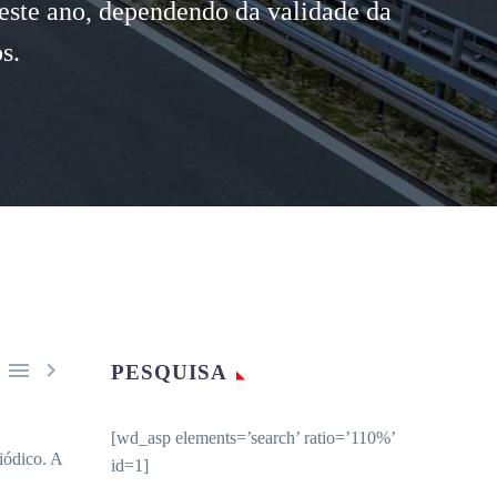
deste ano, dependendo da validade da
s.


PESQUISA
[wd_asp elements=’search’ ratio=’110%’
iódico. A
id=1]