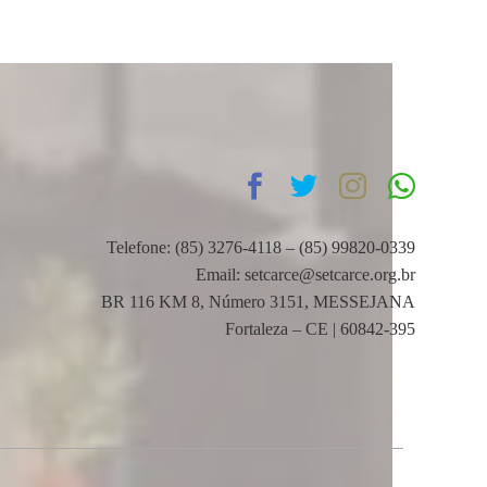
Telefone: (85) 3276-4118 – (85) 99820-0339
Email: setcarce@setcarce.org.br
BR 116 KM 8, Número 3151, MESSEJANA
Fortaleza – CE | 60842-395