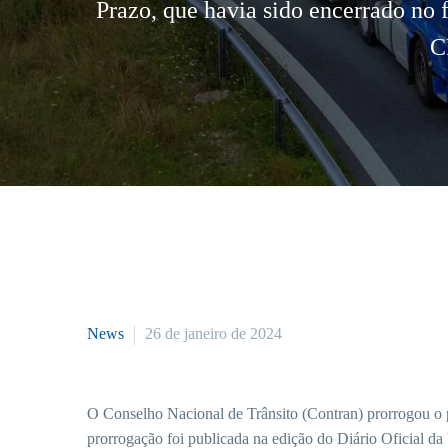
Prazo, que havia sido encerrado no 
C
News
26 de janeiro de 2024
O Conselho Nacional de Trânsito (Contran) prorrogou o p
prorrogação foi publicada na edição do Diário Oficial da 