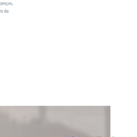
preços,
ém da