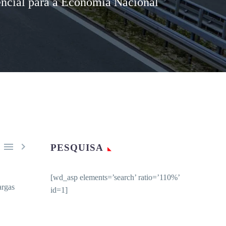
encial para a Economia Nacional


PESQUISA
[wd_asp elements=’search’ ratio=’110%’
argas
id=1]