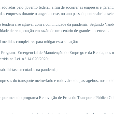
dotadas pelo governo federal, a fim de socorrer as empresas e garanti
s empresas durante o auge da crise, no ano passado, entre abril a set
tes e tendem a se agravar com a continuidade da pandemia. Segundo Vand
ldade de recuperação em razão de um cenário de grandes incertezas.
l medidas completares para mitigar essa situação:
do Programa Emergencial de Manutenção do Emprego e da Renda, nos 
ertida na Lei n.º 14.020/2020;
rabalhistas executadas na pandemia;
presas do transporte metroviário e rodoviário de passageiros, nos mold
s por meio do programa Renovação de Frota do Transporte Público Col