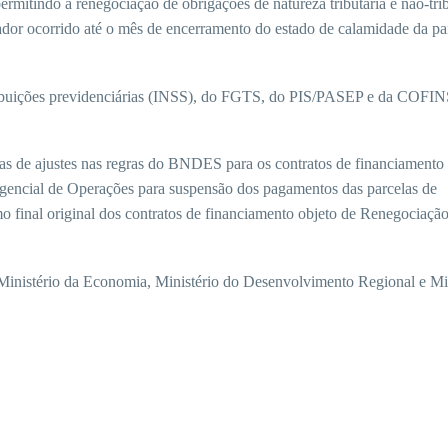
rmitindo a renegociação de obrigações de natureza tributária e não-trib
rador ocorrido até o mês de encerramento do estado de calamidade da p
ribuições previdenciárias (INSS), do FGTS, do PIS/PASEP e da COFIN
s de ajustes nas regras do BNDES para os contratos de financiamento 
encial de Operações para suspensão dos pagamentos das parcelas de
o final original dos contratos de financiamento objeto de Renegociaçã
inistério da Economia, Ministério do Desenvolvimento Regional e Min