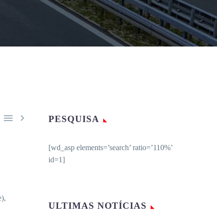


PESQUISA
[wd_asp elements=’search’ ratio=’110%’
id=1]
),
ULTIMAS NOTÍCIAS