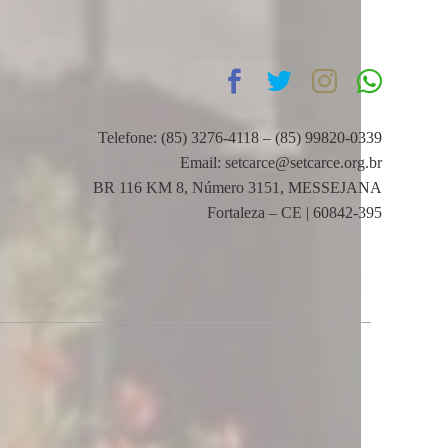
Telefone: (85) 3276-4118 – (85) 99820-0339
Email: setcarce@setcarce.org.br
BR 116 KM 8, Número 3151, MESSEJANA
Fortaleza – CE | 60842-395