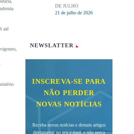
utária,
DE JULHO
andemia
21 de julho de 2026
S até
NEWSLATTER
vigentes,
o
INSCREVA-SE PARA
istério
NÃO PERDER
NOVAS NOTÍCIAS
Receba novas notícias e demais artigos
diretamente no seu e-mail, e não perca