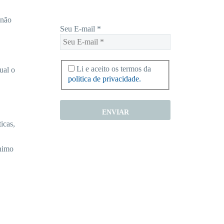
 não
Seu E-mail
*
Li e aceito os termos da
ual o
politica de privacidade.
icas,
ínimo