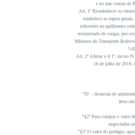
e no que consta do 
Art. 1º Restabelecer os efeit
estabelece as regras gerais
referentes ao quilômetro rod
remunerado de cargas, por eixo
Mínimos do Transporte Rodovi
5.8
Art. 2º Alterar o § 1º, inciso I
16 de julho de 2019, 
“IV – despesas de administra
itens n
“§2º Para compor o valor fin
negociados os 
“§3º O valor do pedágio, quan