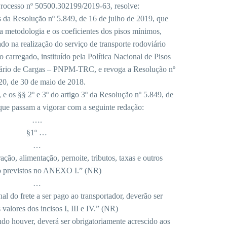
Processo nº 50500.302199/2019-63, resolve:
os da Resolução nº 5.849, de 16 de julho de 2019, que
, a metodologia e os coeficientes dos pisos mínimos,
ado na realização do serviço de transporte rodoviário
 carregado, instituído pela Política Nacional de Pisos
ário de Cargas – PNPM-TRC, e revoga a Resolução nº
20, de 30 de maio de 2018.
V, e os §§ 2º e 3º do artigo 3º da Resolução nº 5.849, de
que passam a vigorar com a seguinte redação:
….
§1º …
…
ção, alimentação, pernoite, tributos, taxas e outros
ão previstos no ANEXO I.” (NR)
…
al do frete a ser pago ao transportador, deverão ser
valores dos incisos I, III e IV.” (NR)
do houver, deverá ser obrigatoriamente acrescido aos