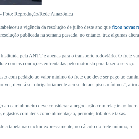
 — Foto: Reprodução/Rede Amazônica
estabeleceu a vigência da resolução de julho deste ano que
fixou novas r
 resolução publicada na semana passada, no entanto, traz algumas alter
 instituída pela ANTT é apenas para o transporte rodoviário. O frete var
o e com as condições enfrentadas pelo motorista para fazer o serviço.
 custo com pedágio ao valor mínimo do frete que deve ser pago ao cami
ouver, deverá ser obrigatoriamente acrescido aos pisos mínimos”, afirm
go ao caminhoneiro deve considerar a negociação com relação ao lucro 
 e gastos com itens como alimentação, pernoite, tributos e taxas.
de a tabela não incluir expressamente, no cálculo do frete mínimo, a