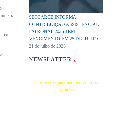
o
minhão,
SETCARCE INFORMA:
CONTRIBUIÇÃO ASSISTENCIAL
PATRONAL 2026 TEM
r uma
VENCIMENTO EM 25 DE JULHO
21 de julho de 2026
e
NEWSLATTER
Inscreva-se para não perder novas
notícias
Receba novas notícias e demais artigos
diretamente no seu e-mail, e não perca
mais nenhuma informação. É bem
simples, basta digitalo-lo abaixo e enviar.