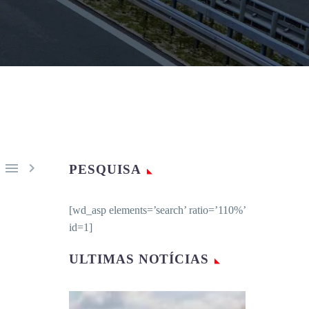


PESQUISA
[wd_asp elements=’search’ ratio=’110%’
id=1]
ULTIMAS NOTÍCIAS