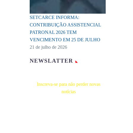
SETCARCE INFORMA:
CONTRIBUIÇÃO ASSISTENCIAL
PATRONAL 2026 TEM
VENCIMENTO EM 25 DE JULHO
21 de julho de 2026
NEWSLATTER
Inscreva-se para não perder novas
notícias
Receba novas notícias e demais artigos
diretamente no seu e-mail, e não perca
mais nenhuma informação. É bem
simples, basta digitalo-lo abaixo e enviar.