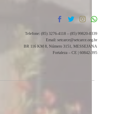
Telefone: (85) 3276-4118 – (85) 99820-0339
Email: setcarce@setcarce.org.br
BR 116 KM 8, Número 3151, MESSEJANA
Fortaleza – CE | 60842-395