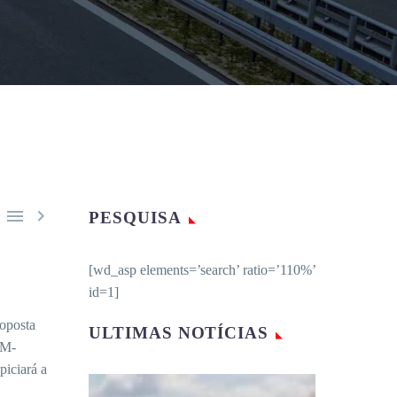


PESQUISA
[wd_asp elements=’search’ ratio=’110%’
id=1]
roposta
ULTIMAS NOTÍCIAS
PM-
piciará a