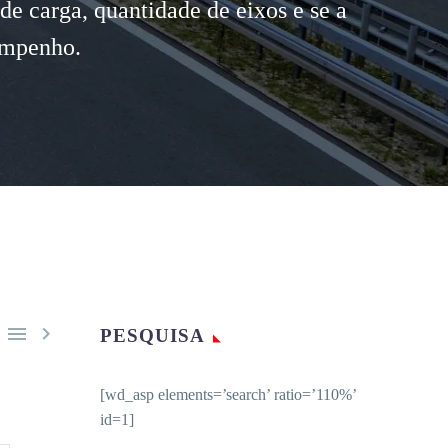
de carga, quantidade de eixos e se a
empenho.


PESQUISA
[wd_asp elements=’search’ ratio=’110%’
id=1]