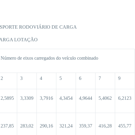
NSPORTE RODOVIÁRIO DE CARGA
CARGA LOTAÇÃO
Número de eixos carregados do veículo combinado
2
3
4
5
6
7
9
2,5895
3,3309
3,7916
4,3454
4,9644
5,4062
6,2123
237,85
283,02
290,16
321,24
359,37
416,28
455,77