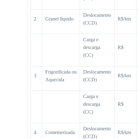
Deslocamento
2
Granel líquido
R$/km
(CCD)
Carga e
descarga
R$
(CC)
Frigorificada ou
Deslocamento
3
R$/km
Aquecida
(CCD)
Carga e
descarga
R$
(CC)
Deslocamento
4
Conteinerizada
R$/km
(CCD)