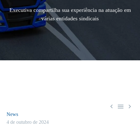
Executiva compartilha sua experiência na atuação em
várias entidades sindicais



News
4 de outubro de 2024