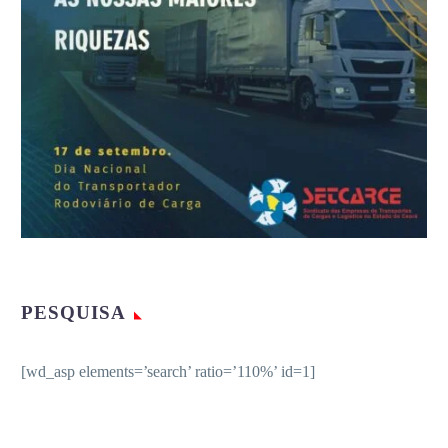
PESQUISA
[wd_asp elements=’search’ ratio=’110%’ id=1]