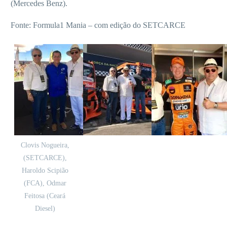
(Mercedes Benz).
Fonte: Formula1 Mania – com edição do SETCARCE
Clovis Nogueira,
(SETCARCE),
Haroldo Scipião
(FCA), Odmar
Feitosa (Ceará
Diesel)