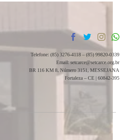
Telefone: (85) 3276-4118 – (85) 99820-0339
Email: setcarce@setcarce.org.br
BR 116 KM 8, Número 3151, MESSEJANA
Fortaleza – CE | 60842-395