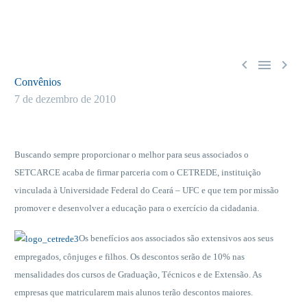



Convênios
7 de dezembro de 2010
Buscando sempre proporcionar o melhor para seus associados o
SETCARCE acaba de firmar parceria com o CETREDE, instituição
vinculada à Universidade Federal do Ceará – UFC e que tem por missão
promover e desenvolver a educação para o exercício da cidadania.
Os benefícios aos associados são extensivos aos seus
empregados, cônjuges e filhos. Os descontos serão de 10% nas
mensalidades dos cursos de Graduação, Técnicos e de Extensão. As
empresas que matricularem mais alunos terão descontos maiores.